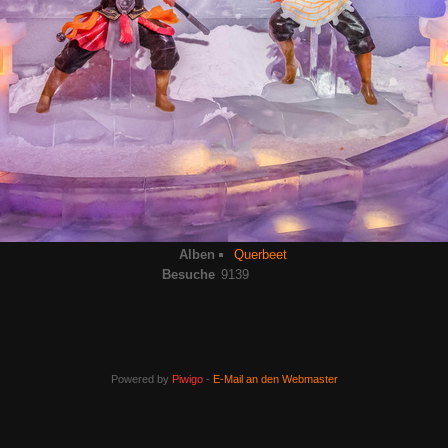
Alben
Querbeet
Besuche
9139
Powered by
Piwigo
-
E-Mail an den Webmaster