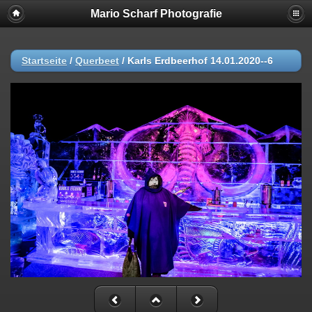
Mario Scharf Photografie
Startseite
/
Querbeet
/
Karls Erdbeerhof 14.01.2020--6