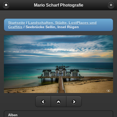
Mario Scharf Photografie
Startseite
/
Landschaften, Städte, LostPlaces und
Graffitis
/
Seebrücke Sellin, Insel Rügen
Alben