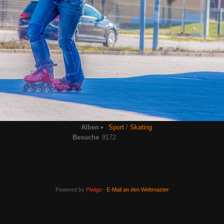
Alben
Sport
/
Skating
Besuche
9172
Powered by
Piwigo
-
E-Mail an den Webmaster