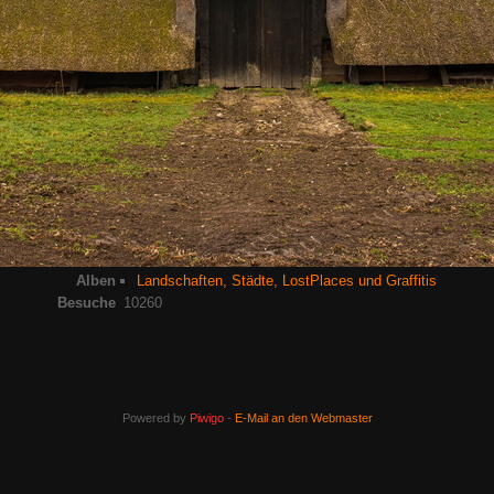
Alben
Landschaften, Städte, LostPlaces und Graffitis
Besuche
10260
Powered by
Piwigo
-
E-Mail an den Webmaster