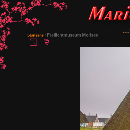
Freilichtmuseum Molfsee
Startseite
/