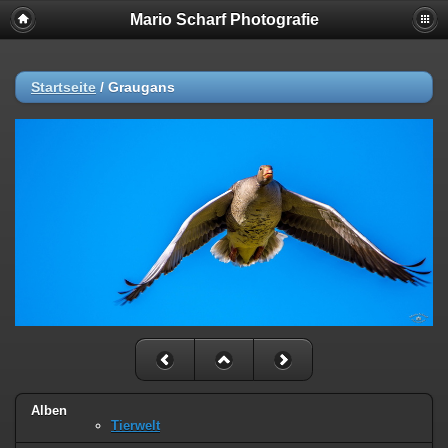
Mario Scharf Photografie
Startseite
/
Graugans
Alben
Tierwelt