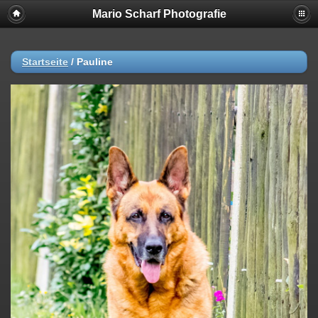
Mario Scharf Photografie
Startseite
/
Pauline