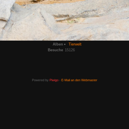
Alben
Tierwelt
Besuche
15126
Powered by
Piwigo
-
E-Mail an den Webmaster