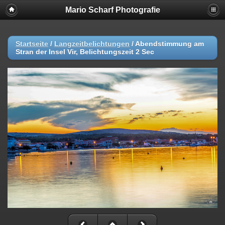
Mario Scharf Photografie
Startseite
/
Langzeitbelichtungen
/
Abendstimmung am
Stran der Insel Vir, Belichtungszeit 2 Sec